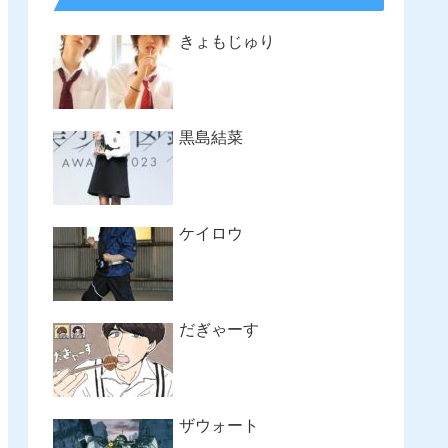
きょもじゅり
黒島結菜
ケイロウ
だぎゃーす
ザウォート