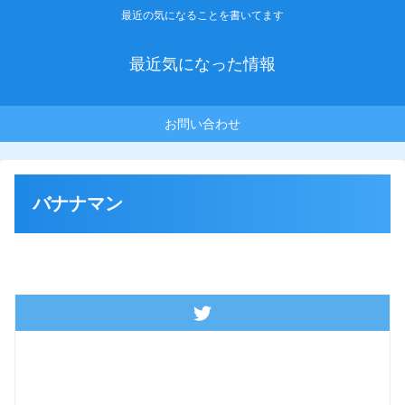
最近の気になることを書いてます
最近気になった情報
お問い合わせ
バナナマン