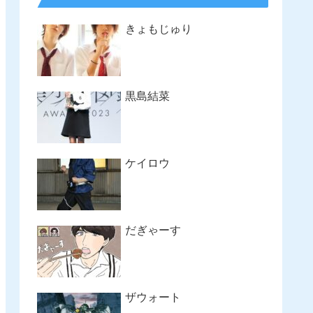
きょもじゅり
黒島結菜
ケイロウ
だぎゃーす
ザウォート