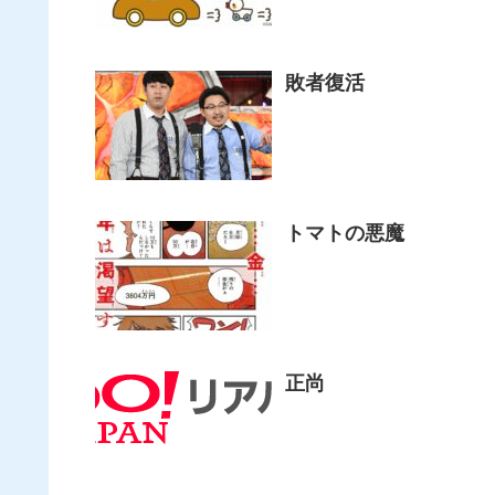
敗者復活
トマトの悪魔
正尚