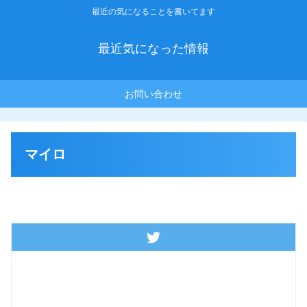
最近の気になることを書いてます
最近気になった情報
お問い合わせ
マイロ