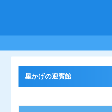
星かげの迎賓館