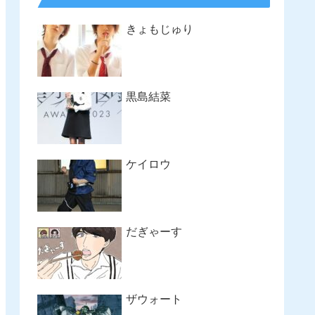
きょもじゅり
黒島結菜
ケイロウ
だぎゃーす
ザウォート