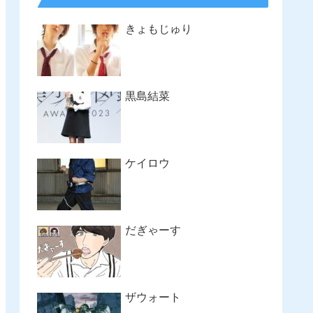
きょもじゅり
黒島結菜
ケイロウ
だぎゃーす
ザウォート