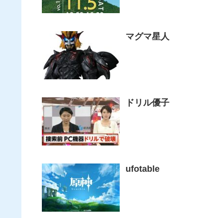
マグマ星人
ドリル優子
ufotable