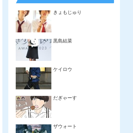
きょもじゅり
黒島結菜
ケイロウ
だぎゃーす
ザウォート