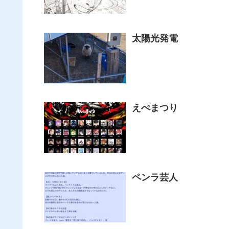
太陽光発電
えぺまつり
ペンラ芸人