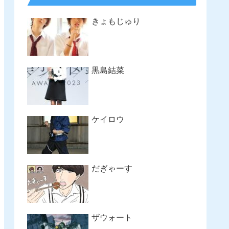
きょもじゅり
黒島結菜
ケイロウ
だぎゃーす
ザウォート