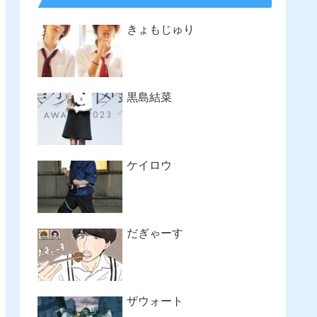
きょもじゅり
黒島結菜
ケイロウ
だぎゃーす
ザウォート