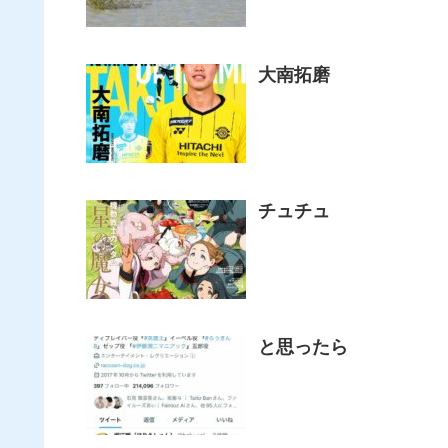
大南拓磨
チュチュ
と思ったら