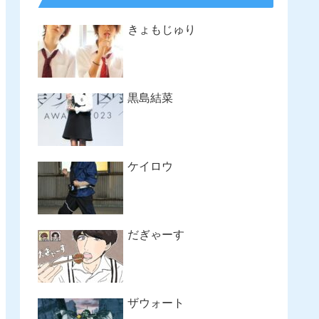
きょもじゅり
黒島結菜
ケイロウ
だぎゃーす
ザウォート